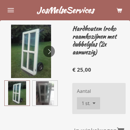
Ga
JosMelseServices
direct
naar
Hardhouten Iroko
de
raamkozijnen met
hoofdinhoud
dubbelglas (2x
aanwezig)
€ 25,00
Aantal