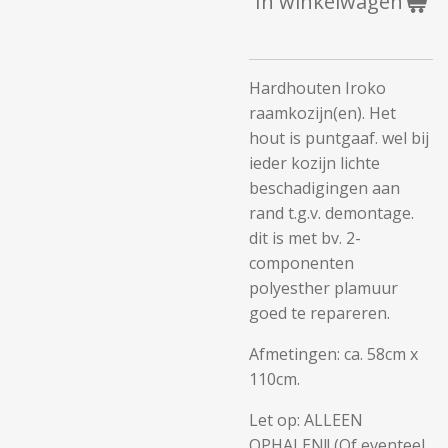
In winkelwagen
Hardhouten Iroko
raamkozijn(en). Het
hout is puntgaaf. wel bij
ieder kozijn lichte
beschadigingen aan
rand t.g.v. demontage.
dit is met bv. 2-
componenten
polyesther plamuur
goed te repareren.
Afmetingen: ca. 58cm x
110cm.
Let op: ALLEEN
OPHALEN!! (Of eventeel