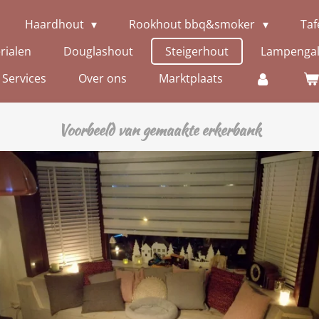
Haardhout
Rookhout bbq&smoker
Taf
rialen
Douglashout
Steigerhout
Lampengal
 Services
Over ons
Marktplaats
Voorbeeld van gemaakte erkerbank