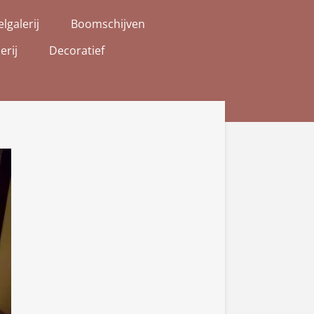
elgalerij
Boomschijven
erij
Decoratief