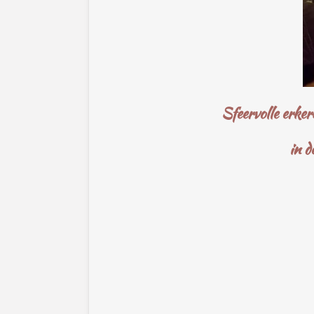
Sfeervolle erke
in d