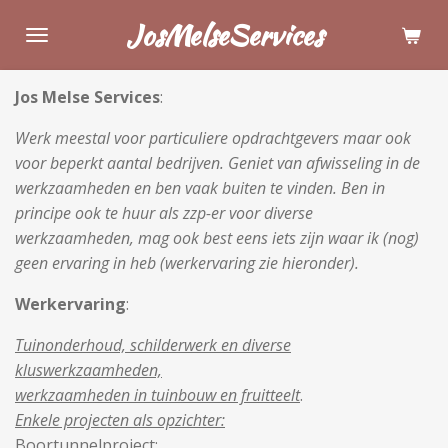
Ga
JosMelseServices
direct
naar
Jos Melse Services
:
de
hoofdinhoud
Werk meestal voor particuliere opdrachtgevers maar ook
voor beperkt aantal bedrijven. Geniet van afwisseling in de
werkzaamheden en ben vaak buiten te vinden.
Ben in
principe ook te huur als zzp-er voor diverse
werkzaamheden, mag ook best eens iets zijn waar ik (nog)
geen ervaring in heb (werkervaring zie hieronder).
Werkervaring
:
Tuinonderhoud, schilderwerk en diverse
kluswerkzaamheden,
werkzaamheden in tuinbouw en fruitteelt
.
E
nkele projecten als opzichter:
Boortunnelproject;