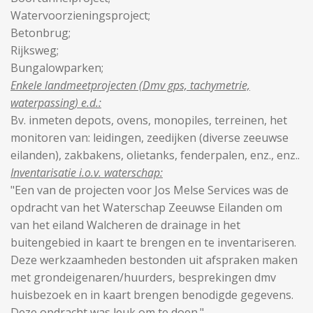
W
atervoorzieningsproject;
Betonbrug;
Rijksweg
;
Bungalowparken;
Enkele landmeetprojecten (Dmv gps, tachymetrie,
waterpassing) e.d.:
Bv. inmeten depots, ovens, monopiles, terreinen, het
monitoren van: leidingen, zeedijken (diverse zeeuwse
eilanden), zakbakens, olietanks, fenderpalen, enz., enz..
Inventarisatie i.o.v. waterschap:
"Een van de projecten voor Jos Melse Services was de
opdracht van het Waterschap Zeeuwse Eilanden om
van het eiland Walcheren de drainage in het
buitengebied in kaart te brengen en te inventariseren.
Deze werkzaamheden bestonden uit afspraken maken
met grondeigenaren/huurders, besprekingen dmv
huisbezoek en in kaart brengen benodigde gegevens.
Deze opdracht was leuk om te doen."