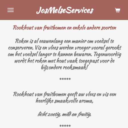
Ga
JosMelseServices
direct
naar
Rookhout van fruitbomen en enkele andere soorten
de
hoofdinhoud
Roken is al eeuwenlang een manier om voedsel te
conserveren. Vis en vlees werden vroeger vooral gerookt
om het voedsel langer te kunnen bewaren. Tegenwoordig
wordt het roken met hout vaak toegepast voor de
bijzondere rooksmaak!
*****
Rookhout van fruitbomen geeft uw vlees en vis een
heerlijke smaakvolle aroma,
licht zoetig, mild en fruitig
.
*****