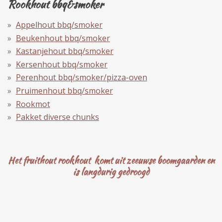
Rookhout bbq&smoker
Appelhout bbq/smoker
Beukenhout bbq/smoker
Kastanjehout bbq/smoker
Kersenhout bbq/smoker
Perenhout bbq/smoker/pizza-oven
Pruimenhout bbq/smoker
Rookmot
Pakket diverse chunks
Het fruithout rookhout komt uit zeeuwse boomgaarden en
is langdurig gedroogd