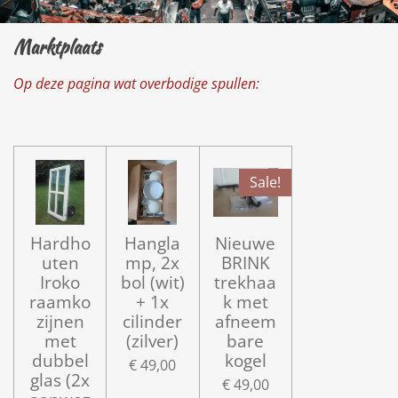
Marktplaats
Op deze pagina wat overbodige spullen:
Sale!
Hardho
Hangla
Nieuwe
uten
mp, 2x
BRINK
Iroko
bol (wit)
trekhaa
raamko
+ 1x
k met
zijnen
cilinder
afneem
met
(zilver)
bare
dubbel
kogel
€ 49,00
glas (2x
€ 49,00