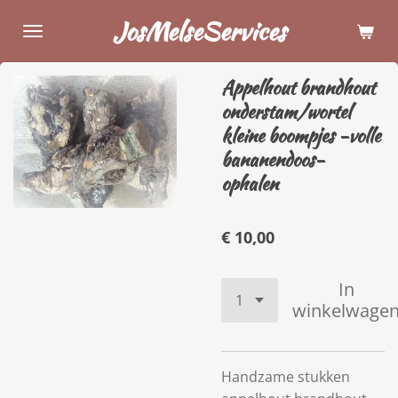
Ga
JosMelseServices
direct
naar
Appelhout brandhout
de
onderstam/wortel
hoofdinhoud
kleine boompjes -volle
bananendoos-
ophalen
€ 10,00
In
winkelwage
Handzame stukken